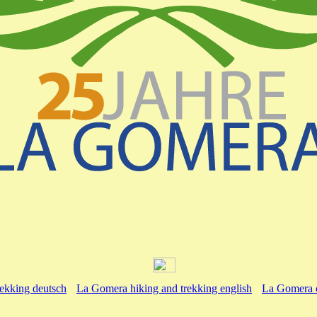
ekking deutsch
La Gomera hiking and trekking english
La Gomera c